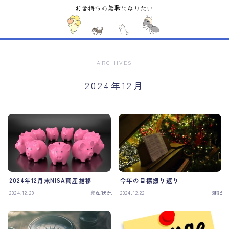
MENU
Sample Page
お問い合わせ
ARCHIVES
デモプリセット記事 #1
2024年12月
デモプリセット記事 #5
デモプリセット記事 #6
デモプリセット記事 #6
デモプリセット記事 #7
デモプリセット記事 #7
デモプリセット記事 #7
デモプリセット記事 #8
デモプリセット記事 #8
2024年12月末NISA資産推移
今年の目標振り返り
デモプリセット記事 Part07
2024.12.29
資産状況
2024.12.22
雑記
プライバシーポリシー
利用規約／特定商取引法に基づく表記
有料記事の決済完了ページ