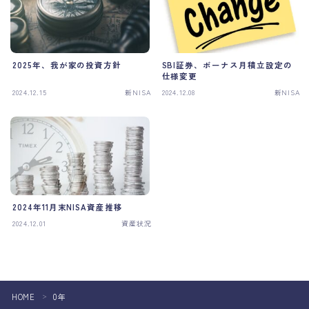
運営者情報
2025年、我が家の投資方針
SBI証券、ボーナス月積立設定の
仕様変更
2024.12.15
新NISA
2024.12.08
新NISA
2024年11月末NISA資産推移
2024.12.01
資産状況
HOME
0年
＞