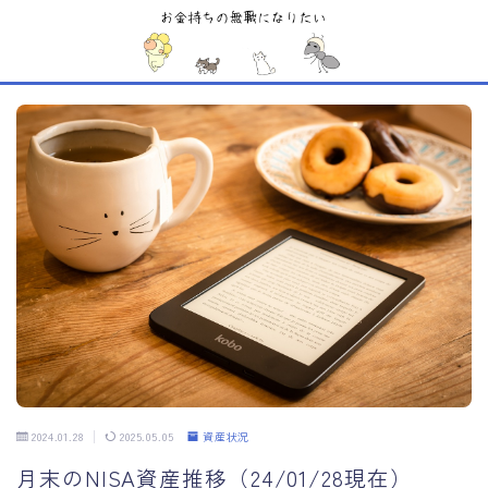
MENU
Sample Page
お問い合わせ
デモプリセット記事 #1
デモプリセット記事 #5
デモプリセット記事 #6
デモプリセット記事 #6
デモプリセット記事 #7
デモプリセット記事 #7
デモプリセット記事 #7
デモプリセット記事 #8
デモプリセット記事 #8
デモプリセット記事 Part07
プライバシーポリシー
2024.01.28
2025.05.05
資産状況
利用規約／特定商取引法に基づく表記
月末のNISA資産推移（24/01/28現在）
有料記事の決済完了ページ