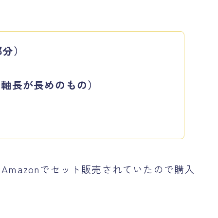
、
部分）
で軸長が長めのもの）
mazonでセット販売されていたので購入