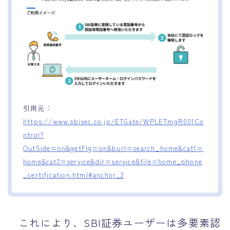
引用元：
https://www.sbisec.co.jp/ETGate/WPLETmgR001Co
ntrol?
OutSide=on&getFlg=on&burl=search_home&cat1=
home&cat2=service&dir=service&file=home_phone
_certification.html#anchor_2
これにより、SBI証券ユーザーは多要素認