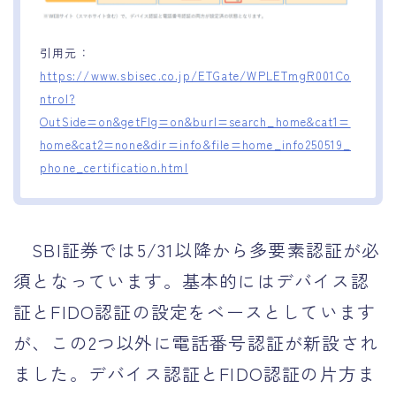
引用元：
https://www.sbisec.co.jp/ETGate/WPLETmgR001Co
ntrol?
OutSide=on&getFlg=on&burl=search_home&cat1=
home&cat2=none&dir=info&file=home_info250519_
phone_certification.html
SBI証券では5/31以降から多要素認証が必
須となっています。基本的にはデバイス認
証とFIDO認証の設定をベースとしています
が、この2つ以外に電話番号認証が新設され
ました。デバイス認証とFIDO認証の片方ま