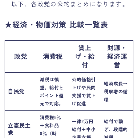
以下、各政党の公約まとめになります。
★
経済・物価対策 比較一覧表
賃上
財源・
政党
消費税
げ・給
経済運
付
営
減税は慎
公的価格引
経済成長→
重。給付と
上げや民間
自民党
税収増の循
ポイント還
支援で賃上
環
元で対応。
げ促進
消費税5％
一律2万円
給付で繋
立憲民主
＋食料品
給付＋中小
ぎ、段階的
党
0％（時
企業支援
減税