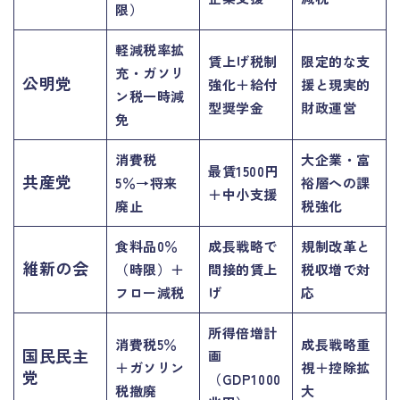
限）
軽減税率拡
賃上げ税制
限定的な支
充・ガソリ
公明党
強化＋給付
援と現実的
ン税一時減
型奨学金
財政運営
免
消費税
大企業・富
最賃1500円
共産党
5％→将来
裕層への課
＋中小支援
廃止
税強化
食料品0％
成長戦略で
規制改革と
維新の会
（時限）＋
間接的賃上
税収増で対
フロー減税
げ
応
所得倍増計
消費税5％
成長戦略重
国民民主
画
＋ガソリン
視＋控除拡
党
（GDP1000
税撤廃
大