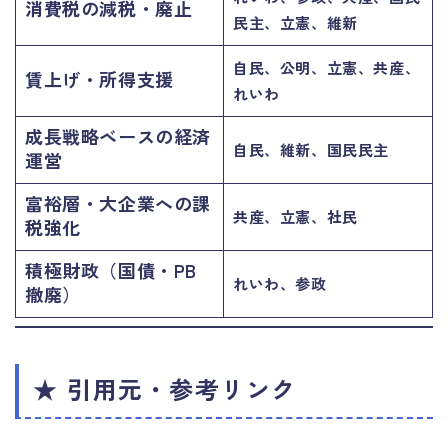
消費税の減税・廃止
民主、立憲、維新
自民、公明、立憲、共産、
賃上げ・所得支援
れいわ
成長戦略ベースの経済
自民、維新、国民民主
運営
富裕層・大企業への課
共産、立憲、社民
税強化
積極財政（国債・PB
れいわ、参政
撤廃）
★ 引用元・参考リンク