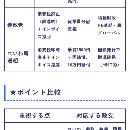
兆円）
消費税廃止
積極財政・
（段階的）
従業員分配
参政党
PB凍結・脱
＋インボイ
重視
グローバル
ス撤回
消費税即時
最賃1500円
国債発行で
れいわ新
廃止＋イン
＋国補償、
財源確保
選組
ボイス撤廃
10万円給付
（MMT的）
★ポイント比較
重視する点
対応する政党
れいわ、参政、共産、国民