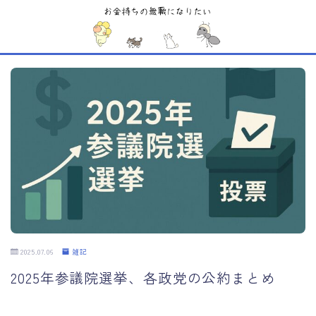
MENU
Sample Page
お問い合わせ
デモプリセット記事 #1
デモプリセット記事 #5
デモプリセット記事 #6
デモプリセット記事 #6
デモプリセット記事 #7
デモプリセット記事 #7
デモプリセット記事 #7
デモプリセット記事 #8
デモプリセット記事 #8
2025.07.06
雑記
デモプリセット記事 Part07
プライバシーポリシー
2025年参議院選挙、各政党の公約まとめ
利用規約／特定商取引法に基づく表記
有料記事の決済完了ページ