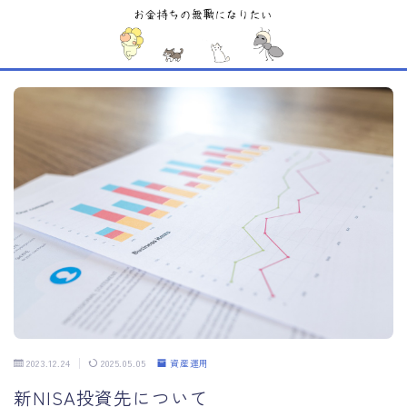
MENU
Sample Page
お問い合わせ
デモプリセット記事 #1
デモプリセット記事 #5
デモプリセット記事 #6
デモプリセット記事 #6
デモプリセット記事 #7
デモプリセット記事 #7
デモプリセット記事 #7
デモプリセット記事 #8
デモプリセット記事 #8
デモプリセット記事 Part07
プライバシーポリシー
2023.12.24
2025.05.05
資産運用
利用規約／特定商取引法に基づく表記
新NISA投資先について
有料記事の決済完了ページ