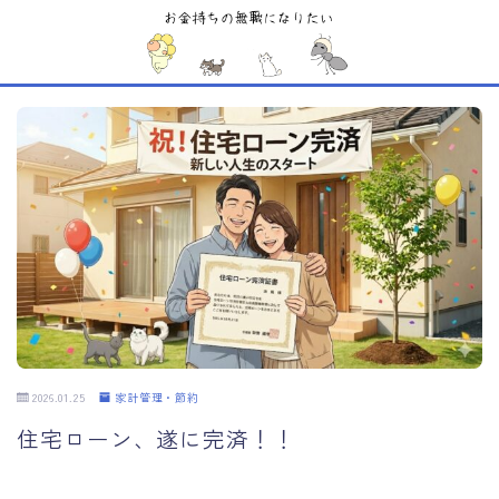
MENU
Sample Page
お問い合わせ
デモプリセット記事 #1
デモプリセット記事 #5
デモプリセット記事 #6
デモプリセット記事 #6
デモプリセット記事 #7
デモプリセット記事 #7
デモプリセット記事 #7
デモプリセット記事 #8
デモプリセット記事 #8
2026.01.25
家計管理・節約
デモプリセット記事 Part07
プライバシーポリシー
住宅ローン、遂に完済！！
利用規約／特定商取引法に基づく表記
有料記事の決済完了ページ