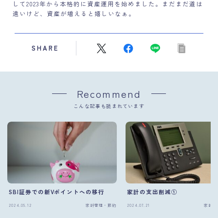
して2023年から本格的に資産運用を始めました。まだまだ道は
遠いけど、資産が増えると嬉しいなぁ。
SHARE
Recommend
こんな記事も読まれています
SBI証券での新Vポイントへの移行
家計の支出削減①
2024.05.12
家計管理・節約
2024.07.21
家計管